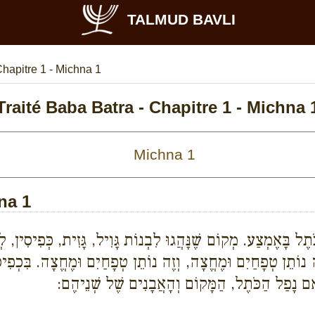
TALMUD BAVLI
hapitre 1 - Michna 1
Traité Baba Batra - Chapitre 1 - Michna 
na 1
ֶל בָּאֶמְצַע. מְקוֹם שֶׁנָּהֲגוּ לִבְנוֹת גָּוִיל, גָּזִית, כְּפִיסִין, לְ
 נוֹתֵן טְפָחַיִם וּמֶחֱצָה, וְזֶה נוֹתֵן טְפָחַיִם וּמֶחֱצָה. בִּכְפִיסִ
ִם נָפַל הַכֹּתֶל, הַמָּקוֹם וְהָאֲבָנִים שֶׁל שְׁנֵיהֶם: