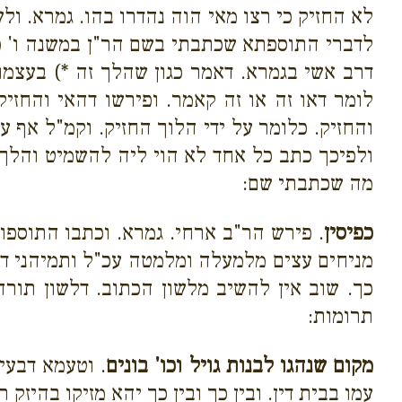
לא החזיק כי רצו מאי הוה נהדרו בהו. גמרא. ול
לדברי התוספתא שכתבתי בשם הר"ן במשנה ו' פ"ק
דרב אשי בגמרא. דאמר כגון שהלך זה *) בעצמו
לומר דאו זה או זה קאמר. ופירשו דהאי והחזי
והחזיק. כלומר על ידי הלוך החזיק. וקמ"ל אף ע
ולפיכך כתב כל אחד לא הוי ליה להשמיט והלך. ו
מה שכתבתי שם:
כפיסין
. פירש הר"ב ארחי. גמרא. וכתבו התוספו
מניחים עצים מלמעלה ומלמטה עכ"ל ותמיהני דמא
כך. שוב אין להשיב מלשון הכתוב. דלשון תורה
תרומות:
מקום שנהגו לבנות גויל וכו' בונים
. וטעמא דבעי
עמו בבית דין. ובין כך ובין כך יהא מזיקו בהיזק ר