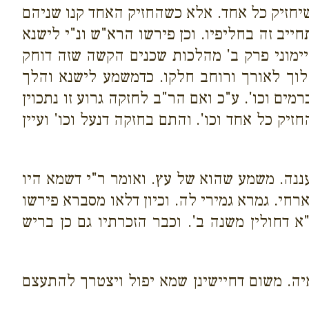
 שיחזיק כל אחד. אלא כשהחזיק האחד קנו שניהם
יב זה בחליפיו. וכן פירשו הרא"ש ונ"י לישנא
יימוני פרק ב' מהלכות שכנים הקשה שזה דוחק
הלוך לאורך ורוחב חלקו. כדמשמע לישנא והלך
ים וכו'. ע"כ ואם הר"ב לחזקה גרוע זו נתכוין
יק כל אחד וכו'. והתם בחזקה דנעל וכו' ועיין
עננה. משמע שהוא של עץ. ואומר ר"י דשמא היו
חי. גמרא גמירי לה. וכיון דלאו מסברא פירשו
 דחולין משנה ב'. וכבר הזכרתיו גם כן בריש
איה. משום דחיישינן שמא יפול ויצטרך להתעצם