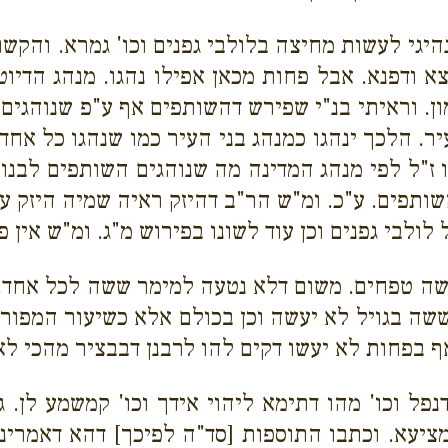
יגי לעשות מחיצה בלולבי גפנים וכו' גמרא. והקשו 
א ודפנא. אבל פחות מכאן אפילו נהגו. מנהג הדיוט 
 וראיתי בנ"י שפירש דהשותפים אף ע"פ שנוהגים ב
יר. הלכך ינהגו כמנהג בני העיר כמו שנהגו כל אחד
ז"ל לפי מנהג המדינה מה שנוהגים השותפים לבנות
שותפים. ע"כ. ומ"ש הר"ב דהיזק ראיה שמיה היזק ע
לולבי גפנים וכן עוד לשונו בפירוש מ"ג. ומ"ש אין 
שה טפחים. משום דלא נטעה למימר ששה לכל אחד. וא
מששה בגויל לא יעשה וכן בכולם אלא כשיעור המפורש
ף בפחות לא יעשו דקים להו לרבנן דבבציר מהכי לא
פל וכו' מהו דתימא ליהוי אידך וכו' קמשמע לן. 
ציעא. וכתבו התוספות [סד"ה לפיכך] דהא דאמרינן 