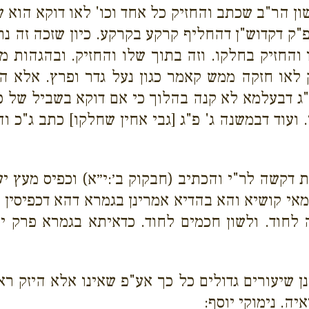
שון הר"ב שכתב והחזיק כל אחד וכו' לאו דוקא הוא
 דקדוש"ן דהחליף קרקע בקרקע. כיון שזכה זה נתחי
 והחזיק בחלקו. וזה בתוך שלו והחזיק. ובהגהות מ
ק לאו חזקה ממש קאמר כגון נעל גדר ופרץ. אלא 
"ג דבעלמא לא קנה בהלוך כי אם דוקא בשביל של כרמ
עוד דבמשנה ג' פ"ג [גבי אחין שחלקו] כתב ג"כ והחז
ת דקשה לר"י והכתיב (חבקוק ב׳:י״א) וכפיס מעץ י
י קושיא והא בהדיא אמרינן בגמרא דהא דכפיסין אר
 לחוד. ולשון חכמים לחוד. כדאיתא בגמרא פרק י"א
נן שיעורים גדולים כל כך אע"פ שאינו אלא היזק ר
איה. נימוקי יוסף: