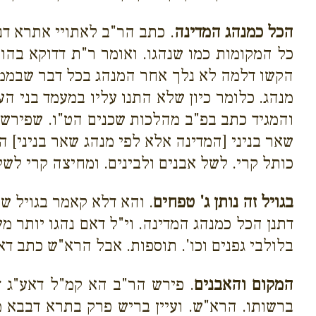
הכל כמנהג המדינה
. כתב הר"ב לאתויי אתרא דנה
כל המקומות כמו שנהגו. ואומר ר"ת דדוקא בהוצ
הקשו דלמה לא נלך אחר המנהג בכל דבר שבממון.
מנהג. כלומר כיון שלא התנו עליו במעמד בני הע
והמגיד כתב בפ"ב מהלכות שכנים הט"ו. שפירשו 
שאר בניני [המדינה אלא לפי מנהג שאר בניני] ה
כותל קרי. לשל אבנים ולבינים. ומחיצה קרי לשל 
בגויל זה נותן ג' טפחים
. והא דלא קאמר בגויל ש
דתנן הכל כמנהג המדינה. וי"ל דאם נהגו יותר 
בלולבי גפנים וכו'. תוספות. אבל הרא"ש כתב דא
המקום והאבנים
. פירש הר"ב הא קמ"ל דאע"ג דנ
ברשותו. הרא"ש. ועיין בריש פרק בתרא דבבא מ