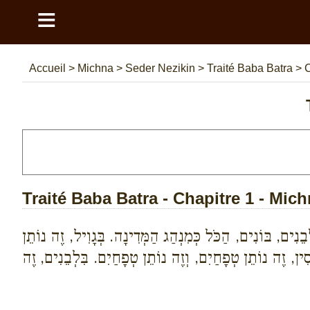
≡
Accueil
>
Michna
>
Seder Nezikin
>
Traité Baba Batra
>
C
Traité Baba Batra - Chapitre 1 - Mich
בֵנִים, בּוֹנִים, הַכֹּל כְּמִנְהַג הַמְּדִינָה. בְּגָוִיל, זֶה נוֹתֵן
ין, זֶה נוֹתֵן טְפָחַיִם, וְזֶה נוֹתֵן טְפָחַיִם. בִּלְבֵנִים, זֶה