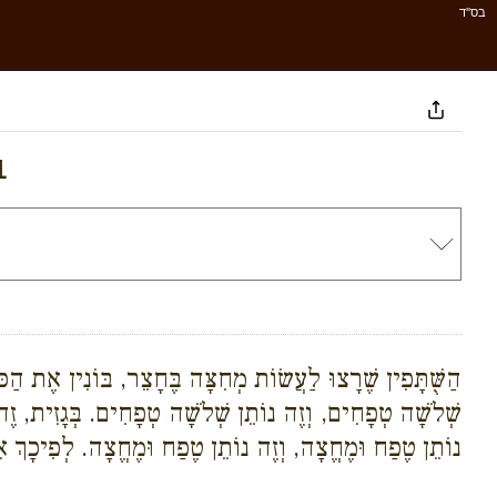
בס''ד
1
הַשֻּׁתָּפִין שֶׁרָצוּ לַעֲשׂוֹת מְחִצָּה בֶּחָצֵר, בּוֹנִין אֶת הַכֹּת
שְׁלֹשָׁה טְפָחִים, וְזֶה נוֹתֵן שְׁלֹשָׁה טְפָחִים. בְּגָזִית, זֶה
נוֹתֵן טֶפַח וּמֶחֱצָה, וְזֶה נוֹתֵן טֶפַח וּמֶחֱצָה. לְפִיכָךְ א