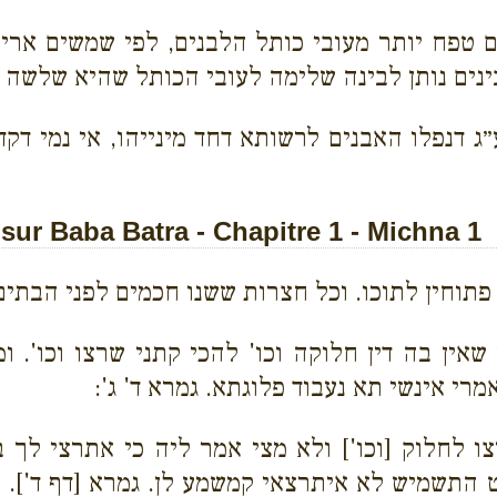
 טפח יותר מעובי כותל הלבנים, לפי שמשים ארי
נים נותן לבינה שלימה לעובי הכותל שהיא שלשה ט
 דנפלו האבנים לרשותא דחד מינייהו, אי נמי דקד
ur Baba Batra - Chapitre 1 - Michna 1
תוחין לתוכו. וכל חצרות ששנו חכמים לפני הבתים 
אין בה דין חלוקה וכו' להכי קתני שרצו וכו'. ו
י אינשי תא נעבוד פלוגתא. גמרא ד' ג':
צו לחלוק [וכו'] ולא מצי אמר ליה כי אתרצי לך
 התשמיש לא איתרצאי
קמשמע לן. גמרא [דף ד']. 