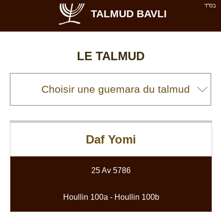
בס''ד
TALMUD BAVLI
LE TALMUD
Daf Yomi
25 Av 5786
Houllin 100a
-
Houllin 100b